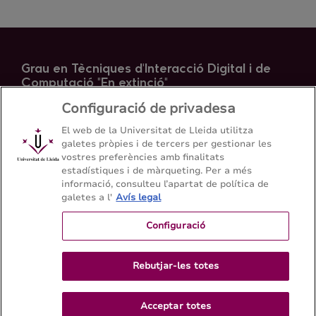
Grau en Tècniques d'Interacció Digital i de
Computació "En extinció"
Escola Politècnica Superior - Universitat de Lleida
Configuració de privadesa
El web de la Universitat de Lleida utilitza
galetes pròpies i de tercers per gestionar les
Mapa del web
Contacte
vostres preferències amb finalitats
estadístiques i de màrqueting. Per a més
informació, consulteu l’apartat de política de
+ 34 938 03 53 00
galetes a l'
Avís legal
Configuració
Rebutjar-les totes
Acceptar totes